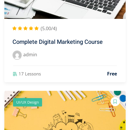
(5.00/4)
Complete Digital Marketing Course
admin
)
Free
17 Lessons
2)
3)
UI/UX Design