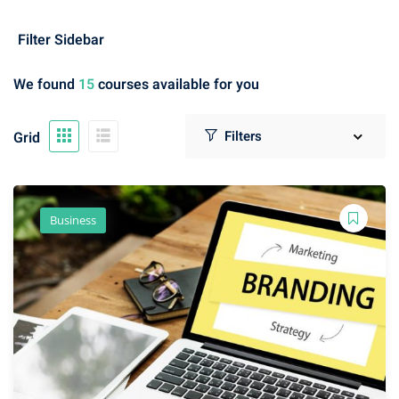
gy
(3)
Filter Sidebar
sign
(2)
We found
15
courses available for you
Grid
 niveles
(0)
nte
(1)
Business
io
(14)
0)