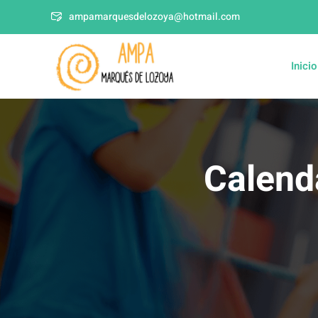
ampamarquesdelozoya@hotmail.com
Inicio
Calend