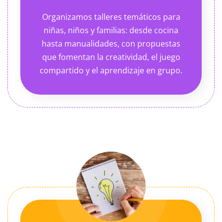
Organizamos talleres temáticos para
niñas, niños y familias: desde cocina
hasta manualidades, con propuestas
que fomentan la creatividad, el juego
compartido y el aprendizaje en grupo.