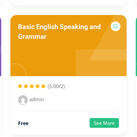
Basic English Speaking and
Grammar
(5.00/2)
admin
Free
See More