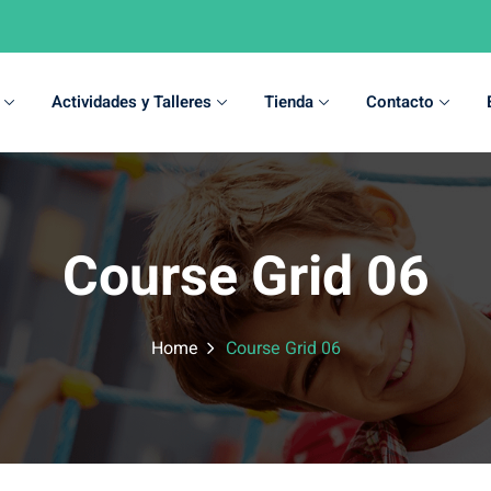
Actividades y Talleres
Tienda
Contacto
Sign in
Sign up
Course Grid 06
Sign in
Don’t have an account?
Sign up
Home
Course Grid 06