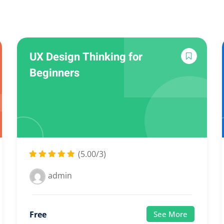
Lost your password?
Remember me
UX Design Thinking for
Beginners
(5.00/3)
admin
Free
See More