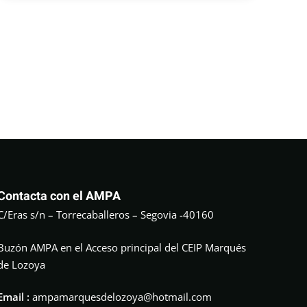
Contacta con el AMPA
C/Eras s/n – Torrecaballeros – Segovia -40160
Buzón AMPA en el Acceso principal del CEIP Marqués
de Lozoya
Email :
ampamarquesdelozoya@hotmail.com