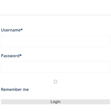
Lost your password?
Remember me
Username
*
Password
*
Remember me