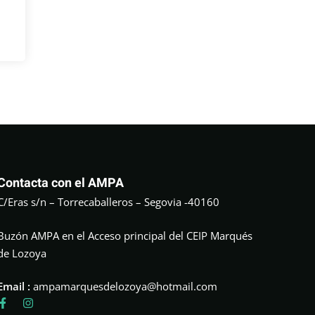
Contacta con el AMPA
C/Eras s/n – Torrecaballeros – Segovia -40160
Buzón AMPA en el Acceso principal del CEIP Marqués
de Lozoya
Email :
ampamarquesdelozoya@hotmail.com