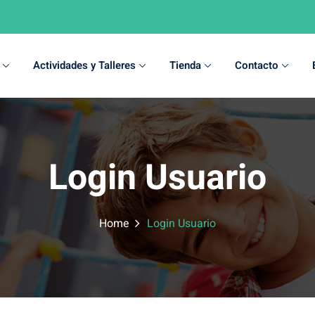
Actividades y Talleres
Tienda
Contacto
Sign in
Sign up
Login Usuario
Sign in
Don’t have an account?
Sign up
Home
Login Usuario