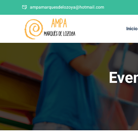
ampamarquesdelozoya@hotmail.com
Inicio
Eve