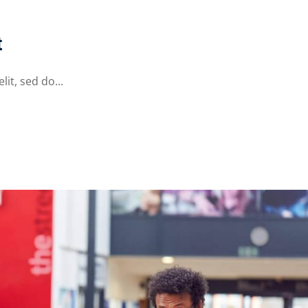
t
it, sed do...