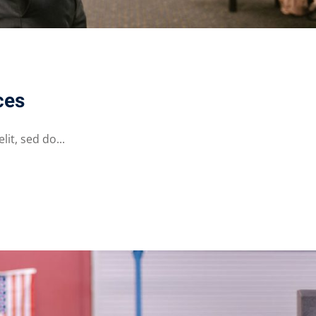
ces
it, sed do...