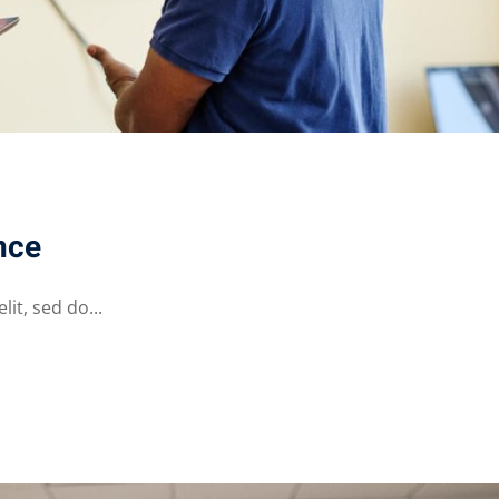
nce
it, sed do...