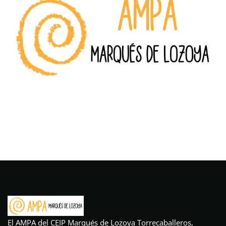
El AMPA del CEIP Marqués de Lozoya Torrecaballeros,