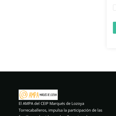
El AMPA del CEIP Marqués de Lozoya
Torrecaballeros, impulsa la participación de las