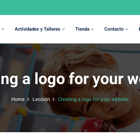
Actividades y Talleres
Tienda
Contacto
Sign in
Sign up
ing a logo for your w
Sign in
Don’t have an account?
Sign up
Home
Lección
Creating a logo for your website