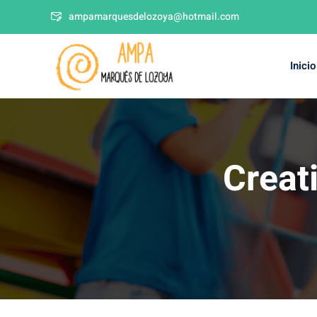
ampamarquesdelozoya@hotmail.com
Inicio
Creat