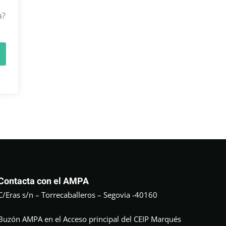
a?
Contacta con el AMPA
C/Eras s/n – Torrecaballeros – Segovia -40160
Buzón AMPA en el Acceso principal del CEIP Marqués