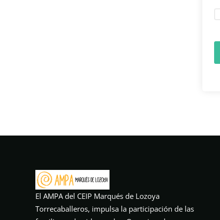
El AMPA del CEIP Marqués de Lozoya
Torrecaballeros, impulsa la participación de las