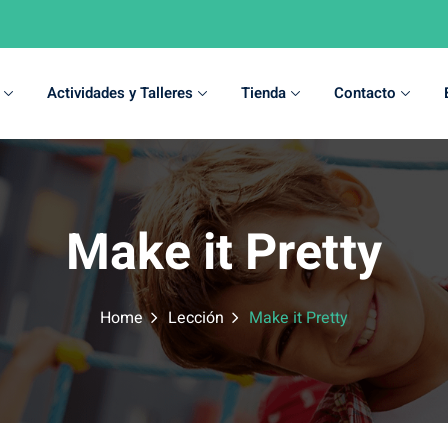
Actividades y Talleres
Tienda
Contacto
Sign in
Sign up
Make it Pretty
Sign in
Don’t have an account?
Sign up
Home
Lección
Make it Pretty