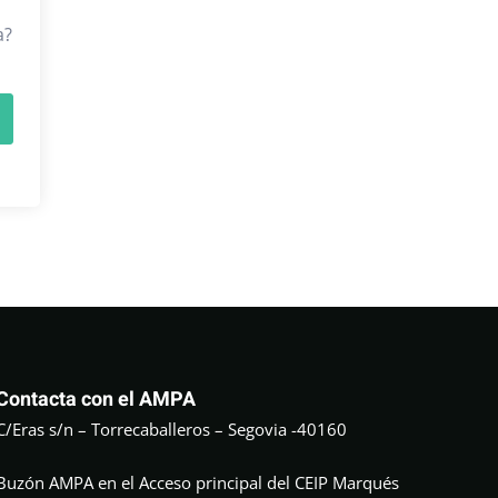
a?
Contacta con el AMPA
C/Eras s/n – Torrecaballeros – Segovia -40160
Buzón AMPA en el Acceso principal del CEIP Marqués