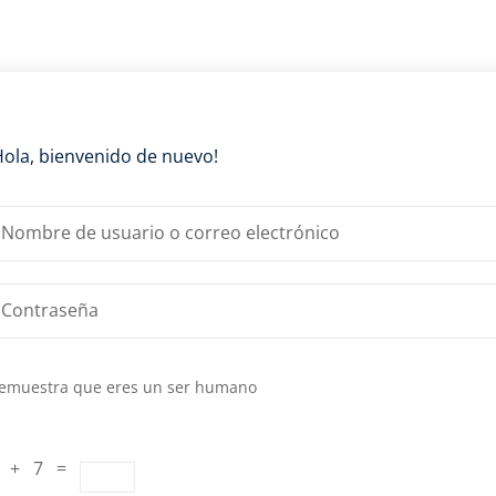
Lost your password?
Remember me
Hola, bienvenido de nuevo!
emuestra que eres un ser humano
 + 7 =