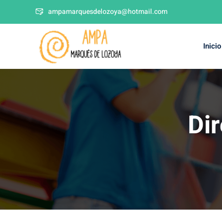
ampamarquesdelozoya@hotmail.com
Inicio
Dir