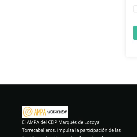
El AMPA del CEIP Marqués de Lozoya
Torrecaballeros, impulsa la participación de las