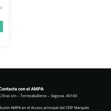
a?
Contacta con el AMPA
C/Eras s/n – Torrecaballeros – Segovia -40160
Buzón AMPA en el Acceso principal del CEIP Marqués