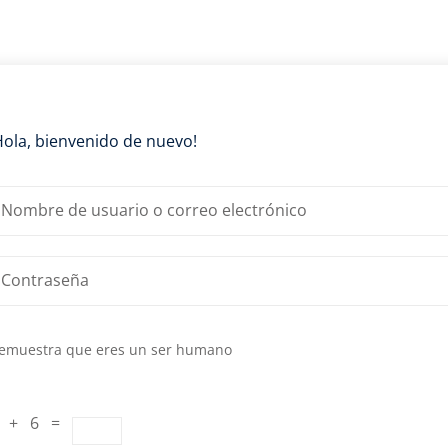
Lost your password?
Remember me
Hola, bienvenido de nuevo!
emuestra que eres un ser humano
 + 6 =