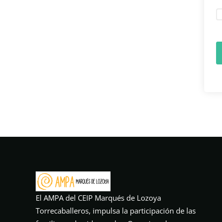
El AMPA del CEIP Marqués de Lozoya
Torrecaballeros, impulsa la participación de las