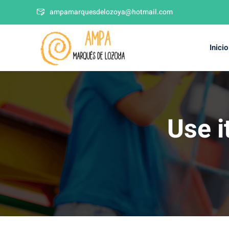
ampamarquesdelozoya@hotmail.com
Inicio
Use i