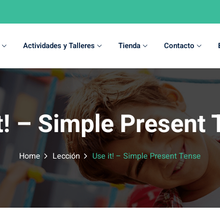
Actividades y Talleres
Tienda
Contacto
Sign in
Sign up
t! – Simple Present
Sign in
Don’t have an account?
Sign up
Home
Lección
Use it! – Simple Present Tense