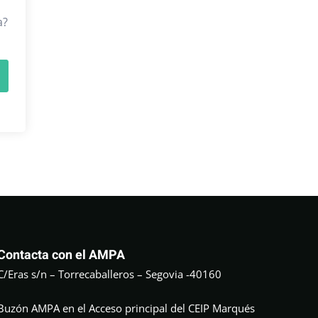
a?
Contacta con el AMPA
C/Eras s/n – Torrecaballeros – Segovia -40160
Buzón AMPA en el Acceso principal del CEIP Marqués