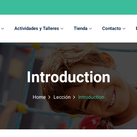
Actividades y Talleres
Tienda
Contacto
Sign in
Sign up
Introduction
Sign in
Don’t have an account?
Sign up
Home
Lección
Introduction