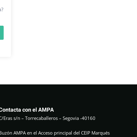
a?
Contacta con el AMPA
C/Eras s/n – Torrecaballeros – Segovia -40160
Buzón AMPA en el Acceso principal del CEIP Marqués