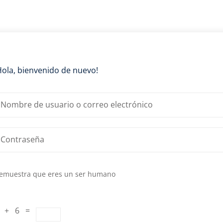
Lost your password?
Remember me
Hola, bienvenido de nuevo!
emuestra que eres un ser humano
 + 6 =