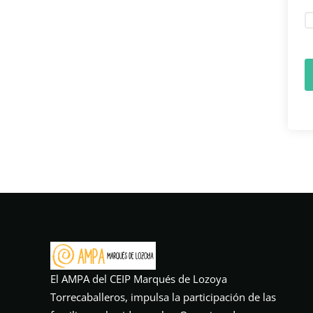
El AMPA del CEIP Marqués de Lozoya
Torrecaballeros, impulsa la participación de las