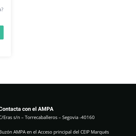
a?
Contacta con el AMPA
C/Eras s/n – Torrecaballeros – Segovia -40160
Buzón AMPA en el Acceso principal del CEIP Marqués