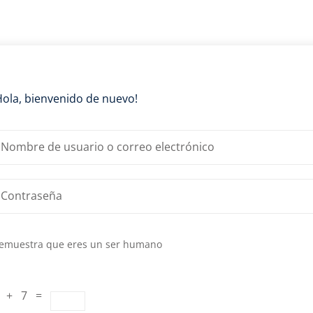
Lost your password?
Remember me
Hola, bienvenido de nuevo!
emuestra que eres un ser humano
 + 7 =