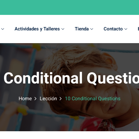
Actividades y Talleres
Tienda
Contacto
Sign in
Sign up
 Conditional Questi
Sign in
Don’t have an account?
Sign up
Home
Lección
10 Conditional Questions