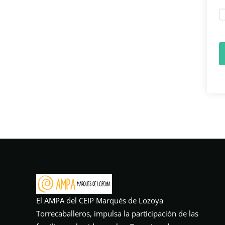
El AMPA del CEIP Marqués de Lozoya
Torrecaballeros, impulsa la participación de las