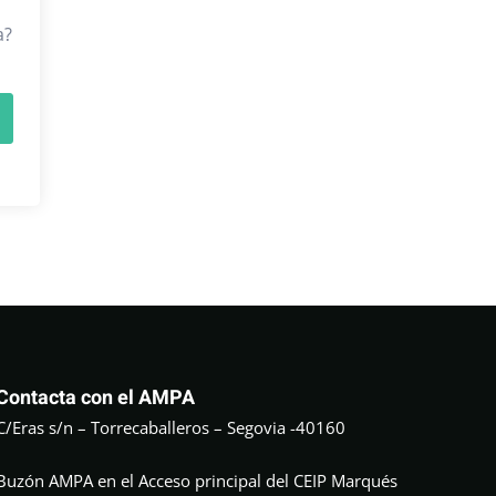
a?
Contacta con el AMPA
C/Eras s/n – Torrecaballeros – Segovia -40160
Buzón AMPA en el Acceso principal del CEIP Marqués