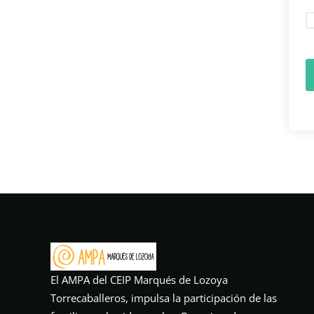
El AMPA del CEIP Marqués de Lozoya
Torrecaballeros, impulsa la participación de las