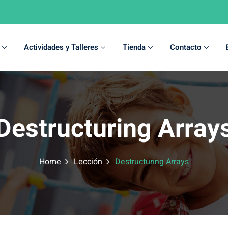
Actividades y Talleres
Tienda
Contacto
Sign in
Sign up
Destructuring Array
Sign in
Don’t have an account?
Sign up
Home
Lección
Destructuring Arrays