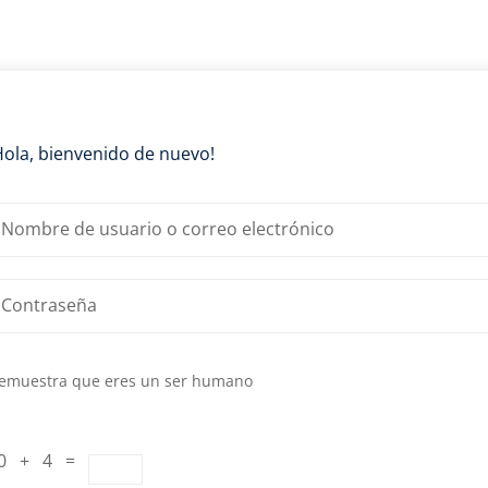
Lost your password?
Remember me
Hola, bienvenido de nuevo!
emuestra que eres un ser humano
0 + 4 =