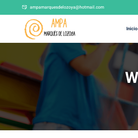
ampamarquesdelozoya@hotmail.com
Inicio
W