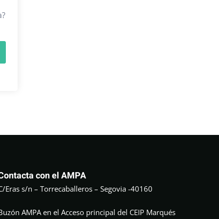
a?
Contacta con el AMPA
C/Eras s/n – Torrecaballeros – Segovia -40160
Buzón AMPA en el Acceso principal del CEIP Marqués