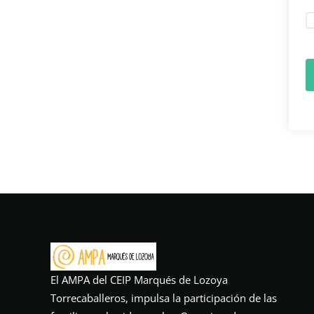
El AMPA del CEIP Marqués de Lozoya
Torrecaballeros, impulsa la participación de las