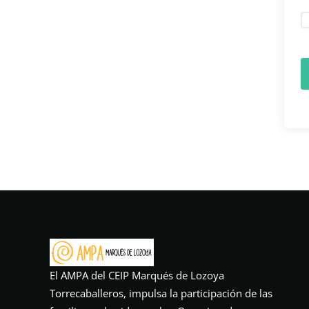
El AMPA del CEIP Marqués de Lozoya
Torrecaballeros, impulsa la participación de las