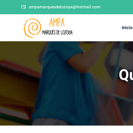
ampamarquesdelozoya@hotmail.com
Inicio
Qu