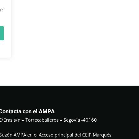
a?
Contacta con el AMPA
C/Eras s/n – Torrecaballeros – Segovia -40160
Buzón AMPA en el Acceso principal del CEIP Marqués