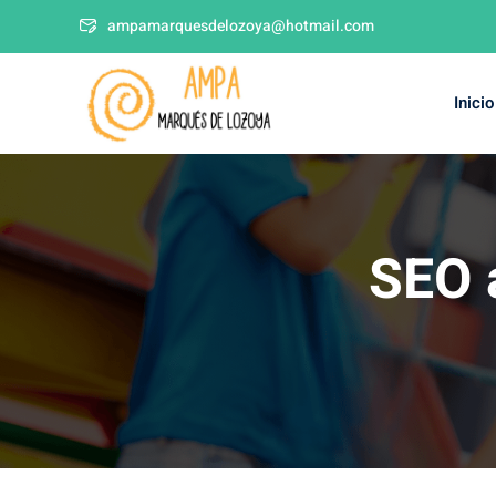
ampamarquesdelozoya@hotmail.com
Inicio
SEO 