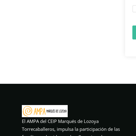
El AMPA del CEIP Marqués de Lozoya
Torrecaballeros, impulsa la participación de las