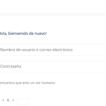
Lost your password?
Remember me
Hola, bienvenido de nuevo!
emuestra que eres un ser humano
 + 6 =