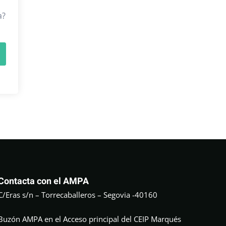
a?
Contacta con el AMPA
C/Eras s/n – Torrecaballeros – Segovia -40160
Buzón AMPA en el Acceso principal del CEIP Marqués