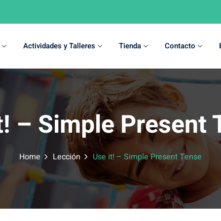
Actividades y Talleres
Tienda
Contacto
Sign in
Sign up
t! – Simple Present
Sign in
Don’t have an account?
Sign up
Home
Lección
Use it! – Simple Present Tense