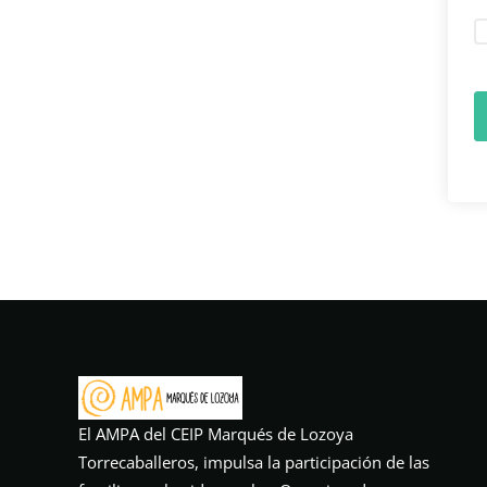
El AMPA del CEIP Marqués de Lozoya
Torrecaballeros, impulsa la participación de las