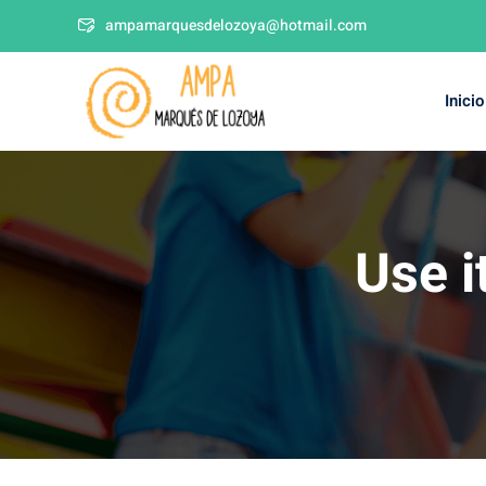
ampamarquesdelozoya@hotmail.com
Inicio
Use i