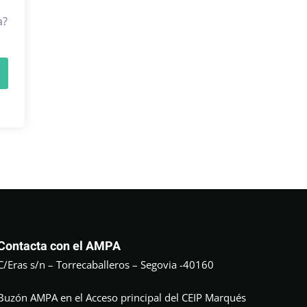
a?
Contacta con el AMPA
C/Eras s/n – Torrecaballeros – Segovia -40160
Buzón AMPA en el Acceso principal del CEIP Marqués