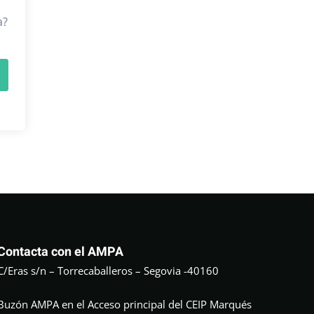
a?
Contacta con el AMPA
C/Eras s/n – Torrecaballeros – Segovia -40160
Buzón AMPA en el Acceso principal del CEIP Marqués