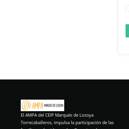
El AMPA del CEIP Marqués de Lozoya
Torrecaballeros, impulsa la participación de las