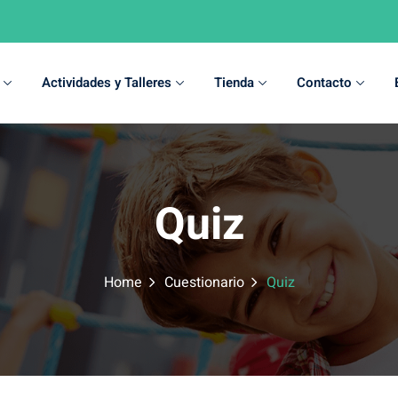
Actividades y Talleres
Tienda
Contacto
Sign in
Sign up
Quiz
Sign in
Don’t have an account?
Sign up
Home
Cuestionario
Quiz