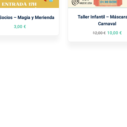
Taller Infantil – Máscar
 Socios – Magia y Merienda
Carnaval
3
,00
€
10
,00
€
12
,00
€