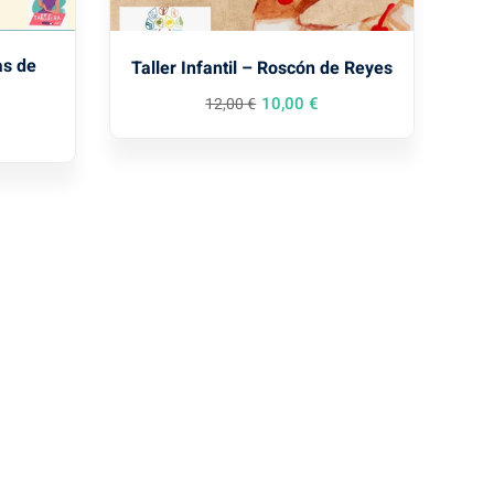
as de
Taller Infantil – Roscón de Reyes
10
,00
€
12
,00
€