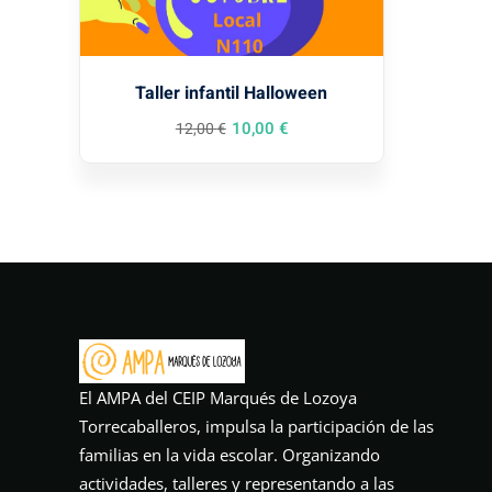
Taller infantil Halloween
10
,00
€
12
,00
€
El AMPA del CEIP Marqués de Lozoya
Torrecaballeros, impulsa la participación de las
familias en la vida escolar. Organizando
actividades, talleres y representando a las