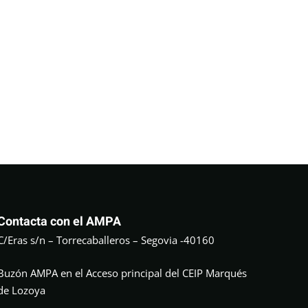
Contacta con el AMPA
C/Eras s/n – Torrecaballeros – Segovia -40160
Buzón AMPA en el Acceso principal del CEIP Marqués
de Lozoya