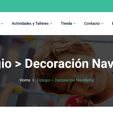
Actividades y Talleres
Tienda
Contacto
Sign in
Sign up
io > Decoración Na
Sign in
Don’t have an account?
Sign up
Home
Colegio > Decoración Navideña