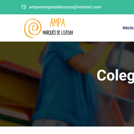
ampamarquesdelozoya@hotmail.com
Inicio
Coleg