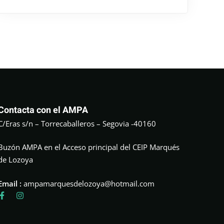
Contacta con el AMPA
C/Eras s/n – Torrecaballeros – Segovia -40160
Buzón AMPA en el Acceso principal del CEIP Marqués
de Lozoya
Email :
ampamarquesdelozoya@hotmail.com