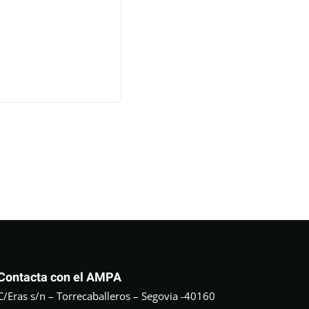
Contacta con el AMPA
C/Eras s/n – Torrecaballeros – Segovia -40160