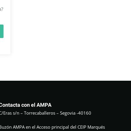
a?
Contacta con el AMPA
C/Eras s/n – Torrecaballeros – Segovia -40160
Buzón AMPA en el Acceso principal del CEIP Marqués