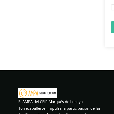
El AMPA del CEIP Marqués de Lozoya
Torrecaballeros, impulsa la participación de las