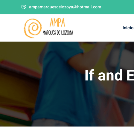
ampamarquesdelozoya@hotmail.com
Inicio
If and 